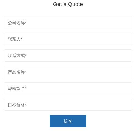
Get a Quote
提交